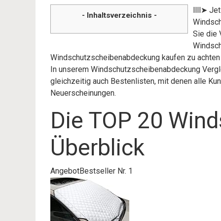
llll➤ J
- Inhaltsverzeichnis -
Windsch
Sie die 
Windsch
Windschutzscheibenabdeckung kaufen zu achten gi
In unserem Windschutzscheibenabdeckung Verglei
gleichzeitig auch Bestenlisten, mit denen alle K
Neuerscheinungen.
Die TOP 20 Win
Überblick
Angebot
Bestseller Nr. 1