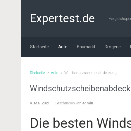
Zum Hauptinhalt springen
Expertest.de
Ihr Vergleichspo
Startseite
Auto
Baumarkt
Drogerie
Startseite
Auto
Windschutzscheibenabdeckung
Windschutzscheibenabdeck
4. Mai 2021
Geschrieben von
admin
Die besten Wind