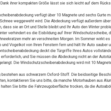
 Dank ihrer kompakten Größe lässt sie sich leicht auf dem Rücks
tscheibenabdeckung verfügt über 10 Magnete und sechs Gurte mi
i Schnee weggeweht wird. Die Abdeckung verfügt außerdem über 
 dass sie an Ort und Stelle bleibt und Ihr Auto den Winter probl
ter verhindert es die Eisbildung auf Ihrer Windschutzscheibe, 
 Schneekratzen mehr an verschneiten Morgen. Im Sommer wirkt es 
ub und Vogelkot von Ihren Fenstern fern und hält Ihr Auto sauber 
rontscheibenabdeckung deckt die Türgriffe Ihres Autos vollständ
 erforderlich, und Sie müssen die Abdeckung nicht an der Autotür
gelangt. Die Windschutzscheibenabdeckung wird mit 10 Magneten
 bestehen aus schwarzem Oxford-Stoff. Die beidseitige Beschic
ften, kontaktieren Sie uns bitte, da manche Motorhauben aus Alum
halten Sie bitte die Fahrzeugoberfläche trocken, da die Autoab