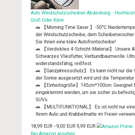
Auto Windschutzscheiben Abdeckung - Hochleist
Groß Oder Klein
🚗 【Morning Time Saver 】-50°C Niedertemperat
der Windschutzscheibe, dem Scheibenwischer 
Sie Ihnen eine klare Autofrontscheibe!
🚗 【Verdicktes 4-Schicht-Material】 Unsere A
Schwarzes Vliesfutter, Verbundbaumwolle. Ultr
widerstandsfähig, reißfest.
🚗 【Ganzjahresschutz】 Es kann nicht nur die W
der Sonne ausgesetzt wird und die Temperatur i
🚗 【Einheitsgröße】145cm*100cm. Geeignet für 
eingeklemmt werden, um sie sicher zu befestige
SUVs.
🚗 【MULTIFUNKTIONAL】 Es ist nicht nur eine W
Ihrem Auto und Krabbelmatte im Freien verwen
18,99 EUR
−9,00 EUR
9,99 EUR
Bei Amazon ansehen