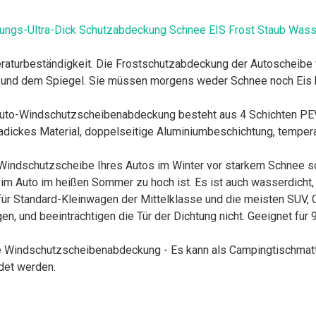
ungs-Ultra-Dick Schutzabdeckung Schnee EIS Frost Staub Wass
urbeständigkeit. Die Frostschutzabdeckung der Autoscheibe ve
und dem Spiegel. Sie müssen morgens weder Schnee noch Eis k
uto-Windschutzscheibenabdeckung besteht aus 4 Schichten PE
adickes Material, doppelseitige Aluminiumbeschichtung, tempera
indschutzscheibe Ihres Autos im Winter vor starkem Schnee sch
m Auto im heißen Sommer zu hoch ist. Es ist auch wasserdicht, ne
Standard-Kleinwagen der Mittelklasse und die meisten SUV, C
n, und beeinträchtigen die Tür der Dichtung nicht. Geeignet fü
indschutzscheibenabdeckung - Es kann als Campingtischmatte, 
det werden.