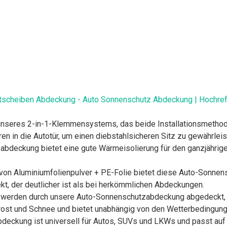
tscheiben Abdeckung - Auto Sonnenschutz Abdeckung | Hochre
t unseres 2-in-1-Klemmensystems, das beide Installationsmethod
 in die Autotür, um einen diebstahlsicheren Sitz zu gewährleist
bdeckung bietet eine gute Wärmeisolierung für den ganzjährig
on Aluminiumfolienpulver + PE-Folie bietet diese Auto-Sonne
kt, der deutlicher ist als bei herkömmlichen Abdeckungen.
s werden durch unsere Auto-Sonnenschutzabdeckung abgedeckt, d
r Frost und Schnee und bietet unabhängig von den Wetterbedingu
eckung ist universell für Autos, SUVs und LKWs und passt auf