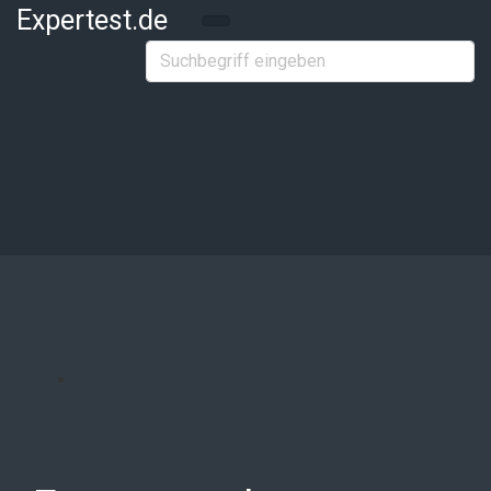
Zum Hauptinhalt springen
Expertest.de