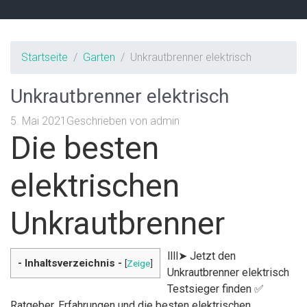
Startseite
Garten
Unkrautbrenner elektrisch
Unkrautbrenner elektrisch
5. Mai 2021
Geschrieben von
admin
Die besten
elektrischen
Unkrautbrenner
llll➤ Jetzt den
- Inhaltsverzeichnis -
[
Zeige
]
Unkrautbrenner elektrisch
Testsieger finden ✅
Ratgeber, Erfahrungen und die besten elektrischen