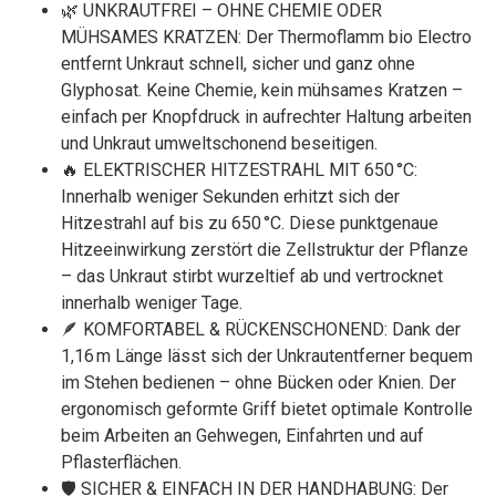
🌿 UNKRAUTFREI – OHNE CHEMIE ODER
MÜHSAMES KRATZEN: Der Thermoflamm bio Electro
entfernt Unkraut schnell, sicher und ganz ohne
Glyphosat. Keine Chemie, kein mühsames Kratzen –
einfach per Knopfdruck in aufrechter Haltung arbeiten
und Unkraut umweltschonend beseitigen.
🔥 ELEKTRISCHER HITZESTRAHL MIT 650 °C:
Innerhalb weniger Sekunden erhitzt sich der
Hitzestrahl auf bis zu 650 °C. Diese punktgenaue
Hitzeeinwirkung zerstört die Zellstruktur der Pflanze
– das Unkraut stirbt wurzeltief ab und vertrocknet
innerhalb weniger Tage.
🪶 KOMFORTABEL & RÜCKENSCHONEND: Dank der
1,16 m Länge lässt sich der Unkrautentferner bequem
im Stehen bedienen – ohne Bücken oder Knien. Der
ergonomisch geformte Griff bietet optimale Kontrolle
beim Arbeiten an Gehwegen, Einfahrten und auf
Pflasterflächen.
🛡️ SICHER & EINFACH IN DER HANDHABUNG: Der