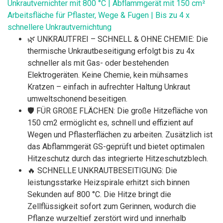
Unkrautvernichter mit 800 °C | Abflammgerät mit 150 cm²
Arbeitsfläche für Pflaster, Wege & Fugen | Bis zu 4 x
schnellere Unkrautvernichtung
🌿 UNKRAUTFREI – SCHNELL & OHNE CHEMIE: Die
thermische Unkrautbeseitigung erfolgt bis zu 4x
schneller als mit Gas- oder bestehenden
Elektrogeräten. Keine Chemie, kein mühsames
Kratzen – einfach in aufrechter Haltung Unkraut
umweltschonend beseitigen.
🛡️ FÜR GROßE FLÄCHEN: Die große Hitzefläche von
150 cm2 ermöglicht es, schnell und effizient auf
Wegen und Pflasterflächen zu arbeiten. Zusätzlich ist
das Abflammgerät GS-geprüft und bietet optimalen
Hitzeschutz durch das integrierte Hitzeschutzblech.
🔥 SCHNELLE UNKRAUTBESEITIGUNG: Die
leistungsstarke Heizspirale erhitzt sich binnen
Sekunden auf 800 °C. Die Hitze bringt die
Zellflüssigkeit sofort zum Gerinnen, wodurch die
Pflanze wurzeltief zerstört wird und innerhalb