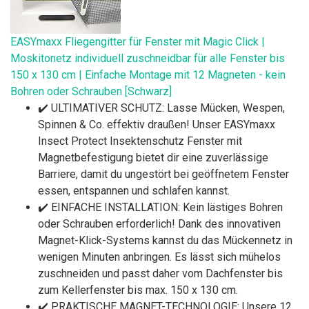
EASYmaxx Fliegengitter für Fenster mit Magic Click |
Moskitonetz individuell zuschneidbar für alle Fenster bis
150 x 130 cm | Einfache Montage mit 12 Magneten - kein
Bohren oder Schrauben [Schwarz]
✔️ ULTIMATIVER SCHUTZ: Lasse Mücken, Wespen,
Spinnen & Co. effektiv draußen! Unser EASYmaxx
Insect Protect Insektenschutz Fenster mit
Magnetbefestigung bietet dir eine zuverlässige
Barriere, damit du ungestört bei geöffnetem Fenster
essen, entspannen und schlafen kannst.
✔️ EINFACHE INSTALLATION: Kein lästiges Bohren
oder Schrauben erforderlich! Dank des innovativen
Magnet-Klick-Systems kannst du das Mückennetz in
wenigen Minuten anbringen. Es lässt sich mühelos
zuschneiden und passt daher vom Dachfenster bis
zum Kellerfenster bis max. 150 x 130 cm.
✔️ PRAKTISCHE MAGNET-TECHNOLOGIE: Unsere 12