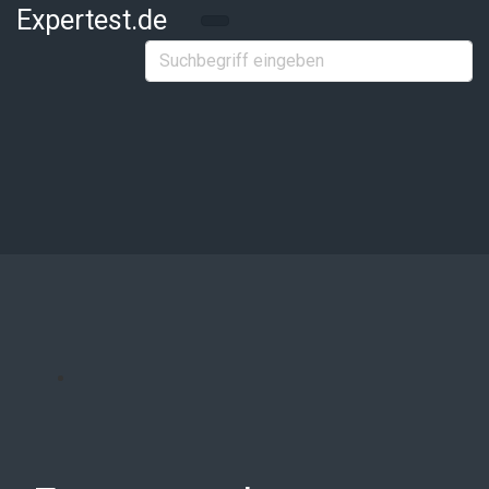
Zum Hauptinhalt springen
Expertest.de