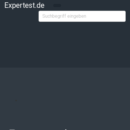
Zum Hauptinhalt springen
Expertest.de