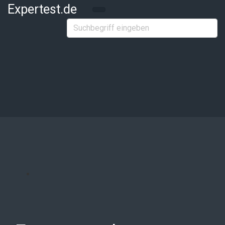
Zum Hauptinhalt springen
Expertest.de