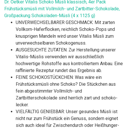
Dr. Oetker Vitalis Schoko Müsli klassisch, 4er Pack
Frühstücksmüsli mit Vollmilch- und Zartbitter-Schokolade,
Großpackung Schokoladen-Müsli (4 x 1125 g)
UNVERWECHSELBARER GESCHMACK: Mit zarten
Vollkorn-Haferflocken, reichlich Schoko-Pops und
knusprigen Mandeln wird unser Vitalis Müsli zum
unverwechselbaren Schokogenuss.
AUSGESUCHTE ZUTATEN: Zur Herstellung unserer
Vitalis-Müslis verwenden wir ausschließlich
hochwertige Rohstoffe aus kontrolliertem Anbau. Eine
raffinierte Rezeptur rundet das Ergebnis ab.
FEINE SCHOKOSTÜCKCHEN: Was wäre ein
Frühstücksmüsli ohne Schoko? Die Stückchen aus
fein abgestimmter Vollmilch- und
Zartbitterschokolade sind herrlich zart und schoko-
lecker.
VIELFÄLTIG GENIEßBAR: Unser gesundes Müsli ist
nicht nur zum Frühstück ein Genuss, sondern eignet
sich auch ideal für Zwischendurch oder Heißhunger-