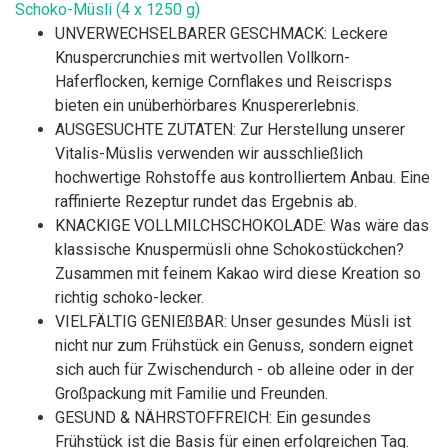
Schoko-Müsli (4 x 1250 g)
UNVERWECHSELBARER GESCHMACK: Leckere
Knuspercrunchies mit wertvollen Vollkorn-
Haferflocken, kernige Cornflakes und Reiscrisps
bieten ein unüberhörbares Knuspererlebnis.
AUSGESUCHTE ZUTATEN: Zur Herstellung unserer
Vitalis-Müslis verwenden wir ausschließlich
hochwertige Rohstoffe aus kontrolliertem Anbau. Eine
raffinierte Rezeptur rundet das Ergebnis ab.
KNACKIGE VOLLMILCHSCHOKOLADE: Was wäre das
klassische Knuspermüsli ohne Schokostückchen?
Zusammen mit feinem Kakao wird diese Kreation so
richtig schoko-lecker.
VIELFÄLTIG GENIEßBAR: Unser gesundes Müsli ist
nicht nur zum Frühstück ein Genuss, sondern eignet
sich auch für Zwischendurch - ob alleine oder in der
Großpackung mit Familie und Freunden.
GESUND & NÄHRSTOFFREICH: Ein gesundes
Frühstück ist die Basis für einen erfolgreichen Tag.