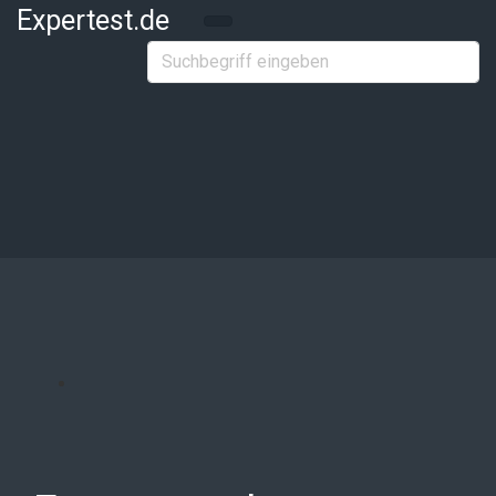
Zum Hauptinhalt springen
Expertest.de