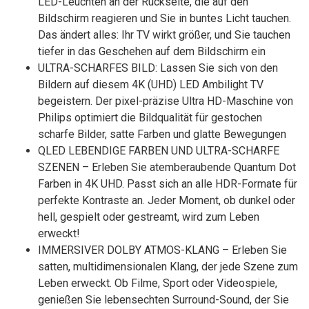
LED-Leuchten an der Rückseite, die auf den
Bildschirm reagieren und Sie in buntes Licht tauchen.
Das ändert alles: Ihr TV wirkt größer, und Sie tauchen
tiefer in das Geschehen auf dem Bildschirm ein
ULTRA-SCHARFES BILD: Lassen Sie sich von den
Bildern auf diesem 4K (UHD) LED Ambilight TV
begeistern. Der pixel-präzise Ultra HD-Maschine von
Philips optimiert die Bildqualität für gestochen
scharfe Bilder, satte Farben und glatte Bewegungen
QLED LEBENDIGE FARBEN UND ULTRA-SCHARFE
SZENEN – Erleben Sie atemberaubende Quantum Dot
Farben in 4K UHD. Passt sich an alle HDR-Formate für
perfekte Kontraste an. Jeder Moment, ob dunkel oder
hell, gespielt oder gestreamt, wird zum Leben
erweckt!
IMMERSIVER DOLBY ATMOS-KLANG – Erleben Sie
satten, multidimensionalen Klang, der jede Szene zum
Leben erweckt. Ob Filme, Sport oder Videospiele,
genießen Sie lebensechten Surround-Sound, der Sie