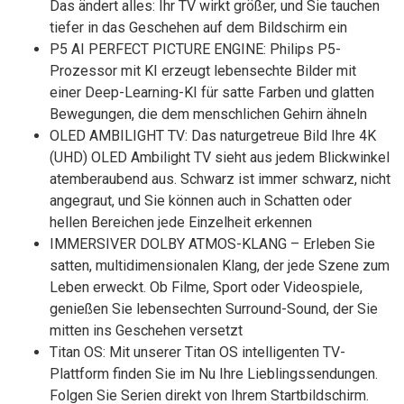
Das ändert alles: Ihr TV wirkt größer, und Sie tauchen
tiefer in das Geschehen auf dem Bildschirm ein
P5 AI PERFECT PICTURE ENGINE: Philips P5-
Prozessor mit KI erzeugt lebensechte Bilder mit
einer Deep-Learning-KI für satte Farben und glatten
Bewegungen, die dem menschlichen Gehirn ähneln
OLED AMBILIGHT TV: Das naturgetreue Bild Ihre 4K
(UHD) OLED Ambilight TV sieht aus jedem Blickwinkel
atemberaubend aus. Schwarz ist immer schwarz, nicht
angegraut, und Sie können auch in Schatten oder
hellen Bereichen jede Einzelheit erkennen
IMMERSIVER DOLBY ATMOS-KLANG – Erleben Sie
satten, multidimensionalen Klang, der jede Szene zum
Leben erweckt. Ob Filme, Sport oder Videospiele,
genießen Sie lebensechten Surround-Sound, der Sie
mitten ins Geschehen versetzt
Titan OS: Mit unserer Titan OS intelligenten TV-
Plattform finden Sie im Nu Ihre Lieblingssendungen.
Folgen Sie Serien direkt von Ihrem Startbildschirm.