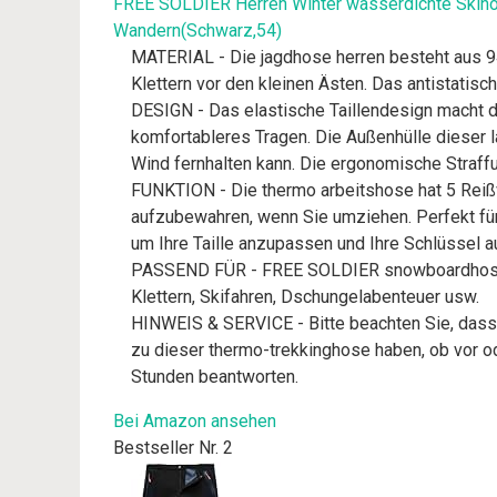
FREE SOLDIER Herren Winter wasserdichte Skiho
Wandern(Schwarz,54)
MATERIAL - Die jagdhose herren besteht aus 9
Klettern vor den kleinen Ästen. Das antistatis
DESIGN - Das elastische Taillendesign macht d
komfortableres Tragen. Die Außenhülle dieser
Wind fernhalten kann. Die ergonomische Straffu
FUNKTION - Die thermo arbeitshose hat 5 Reißv
aufzubewahren, wenn Sie umziehen. Perfekt für
um Ihre Taille anzupassen und Ihre Schlüssel 
PASSEND FÜR - FREE SOLDIER snowboardhose ist
Klettern, Skifahren, Dschungelabenteuer usw.
HINWEIS & SERVICE - Bitte beachten Sie, dass d
zu dieser thermo-trekkinghose haben, ob vor od
Stunden beantworten.
Bei Amazon ansehen
Bestseller Nr. 2