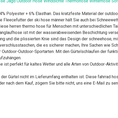
se Jagd Outdoor Hose Winddichte Thermohose Winterhose Soft
4% Polyester + 6% Elasthan. Das kratzfeste Material der outdo
che Fleecefutter der ski hose männer hält Sie auch bei Schneewet
iese herren thermo hose für Menschen mit unterschiedlichen Tai
 langlaufhose ist mit der wasserabweisenden Beschichtung ver
ng und die plissierten Knie sind das Design der schneehose, mit
erschlusstaschen, die es sicherer machen, Ihre Sachen wie Sch
 Outdoor-Outdoor-Sportarten. Mit den Gürtelschlaufen der funkti
aufzuhängen.
 perfekt für kaltes Wetter und alle Arten von Outdoor-Aktivit
er Gürtel nicht im Lieferumfang enthalten ist. Diese fahrrad h
er nach dem Kauf, zögern Sie bitte nicht, uns eine E-Mail zu se