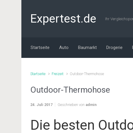
Zum Hauptinhalt springen
Expertest.de
Ihr Vergleichspo
Startseite
Auto
Baumarkt
Drogerie
Startseite
Freizeit
Outdoor-Thermohose
Outdoor-Thermohose
24. Juli 2017
Geschrieben von
admin
Die besten Outd