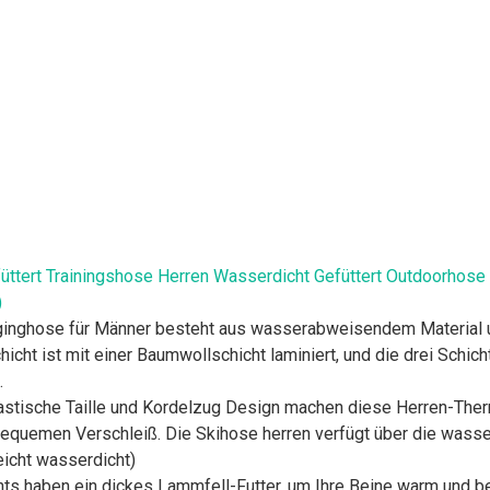
füttert Trainingshose Herren Wasserdicht Gefüttert Outdoorho
)
ginghose für Männer besteht aus wasserabweisendem Material un
chicht ist mit einer Baumwollschicht laminiert, und die drei Schi
.
astische Taille und Kordelzug Design machen diese Herren-Th
 bequemen Verschleiß. Die Skihose herren verfügt über die was
icht wasserdicht)
ts haben ein dickes Lammfell-Futter, um Ihre Beine warm und 