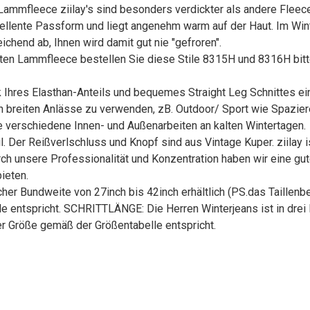
mfleece ziilay's sind besonders verdickter als andere Fleece
zellente Passform und liegt angenehm warm auf der Haut. Im Win
ichend ab, Ihnen wird damit gut nie "gefroren".
 Lammfleece bestellen Sie diese Stile 8315H und 8316H bitte
res Elasthan-Anteils und bequemes Straight Leg Schnittes ein
in breiten Anlässe zu verwenden, zB. Outdoor/ Sport wie Spazie
le verschiedene Innen- und Außenarbeiten an kalten Wintertagen.
. Der Reißverlschluss und Knopf sind aus Vintage Kuper. ziilay is
 unsere Professionalität und Konzentration haben wir eine gute
ieten.
her Bundweite von 27inch bis 42inch erhältlich (PS.das Taillenbe
le entspricht. SCHRITTLÄNGE: Die Herren Winterjeans ist in drei
rer Größe gemäß der Größentabelle entspricht.