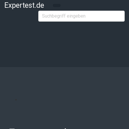
Zum Hauptinhalt springen
Expertest.de