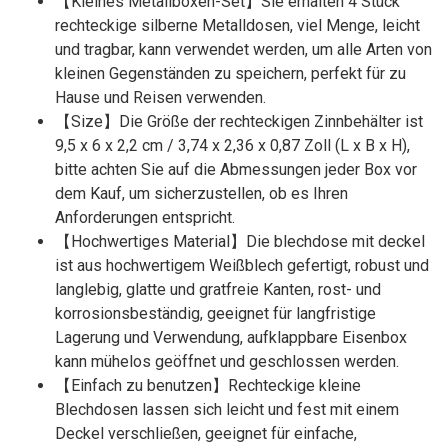
【Kleines Metallboxen-Set】Sie erhalten 4 Stück
rechteckige silberne Metalldosen, viel Menge, leicht
und tragbar, kann verwendet werden, um alle Arten von
kleinen Gegenständen zu speichern, perfekt für zu
Hause und Reisen verwenden.
【Size】Die Größe der rechteckigen Zinnbehälter ist
9,5 x 6 x 2,2 cm / 3,74 x 2,36 x 0,87 Zoll (L x B x H),
bitte achten Sie auf die Abmessungen jeder Box vor
dem Kauf, um sicherzustellen, ob es Ihren
Anforderungen entspricht.
【Hochwertiges Material】Die blechdose mit deckel
ist aus hochwertigem Weißblech gefertigt, robust und
langlebig, glatte und gratfreie Kanten, rost- und
korrosionsbeständig, geeignet für langfristige
Lagerung und Verwendung, aufklappbare Eisenbox
kann mühelos geöffnet und geschlossen werden.
【Einfach zu benutzen】Rechteckige kleine
Blechdosen lassen sich leicht und fest mit einem
Deckel verschließen, geeignet für einfache,