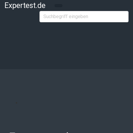
Zum Hauptinhalt springen
Expertest.de