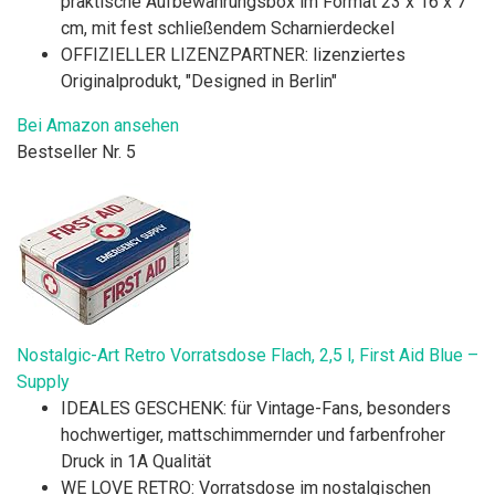
praktische Aufbewahrungsbox im Format 23 x 16 x 7
cm, mit fest schließendem Scharnierdeckel
OFFIZIELLER LIZENZPARTNER: lizenziertes
Originalprodukt, "Designed in Berlin"
Bei Amazon ansehen
Bestseller Nr. 5
Nostalgic-Art Retro Vorratsdose Flach, 2,5 l, First Aid Blue –
Supply
IDEALES GESCHENK: für Vintage-Fans, besonders
hochwertiger, mattschimmernder und farbenfroher
Druck in 1A Qualität
WE LOVE RETRO: Vorratsdose im nostalgischen