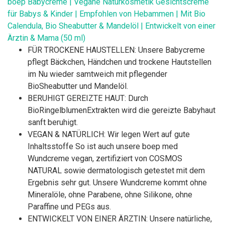
boep Babycreme | Vegane Naturkosmetik Gesichtscreme
für Babys & Kinder | Empfohlen von Hebammen | Mit Bio
Calendula, Bio Sheabutter & Mandelöl | Entwickelt von einer
Ärztin & Mama (50 ml)
FÜR TROCKENE HAUSTELLEN: Unsere Babycreme
pflegt Bäckchen, Händchen und trockene Hautstellen
im Nu wieder samtweich mit pflegender
BioSheabutter und Mandelöl.
BERUHIGT GEREIZTE HAUT: Durch
BioRingelblumenExtrakten wird die gereizte Babyhaut
sanft beruhigt.
VEGAN & NATÜRLICH: Wir legen Wert auf gute
Inhaltsstoffe So ist auch unsere boep med
Wundcreme vegan, zertifiziert von COSMOS
NATURAL sowie dermatologisch getestet mit dem
Ergebnis sehr gut. Unsere Wundcreme kommt ohne
Mineralöle, ohne Parabene, ohne Silikone, ohne
Paraffine und PEGs aus.
ENTWICKELT VON EINER ÄRZTIN: Unsere natürliche,