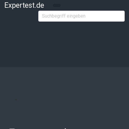
Zum Hauptinhalt springen
Expertest.de