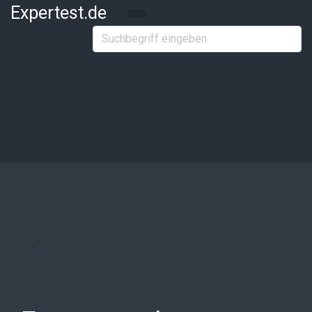
Zum Hauptinhalt springen
Expertest.de