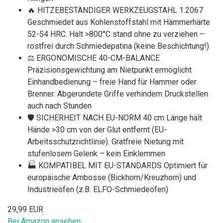
🔥 HITZEBESTÄNDIGER WERKZEUGSTAHL 1.2067
Geschmiedet aus Kohlenstoffstahl mit Hämmerhärte
52-54 HRC. Hält >800°C stand ohne zu verziehen –
rostfrei durch Schmiedepatina (keine Beschichtung!)
⚖️ ERGONOMISCHE 40-CM-BALANCE
Präzisionsgewichtung am Nietpunkt ermöglicht
Einhandbedienung – freie Hand für Hammer oder
Brenner. Abgerundete Griffe verhindern Druckstellen
auch nach Stunden
🛡️ SICHERHEIT NACH EU-NORM 40 cm Länge hält
Hände >30 cm von der Glut entfernt (EU-
Arbeitsschutzrichtlinie). Gratfreie Nietung mit
stufenlosem Gelenk – kein Einklemmen
🏭 KOMPATIBEL MIT EU-STANDARDS Optimiert für
europäische Ambosse (Bickhorn/Kreuzhorn) und
Industrieöfen (z.B. ELFO-Schmiedeöfen)
29,99 EUR
Bei Amazon ansehen