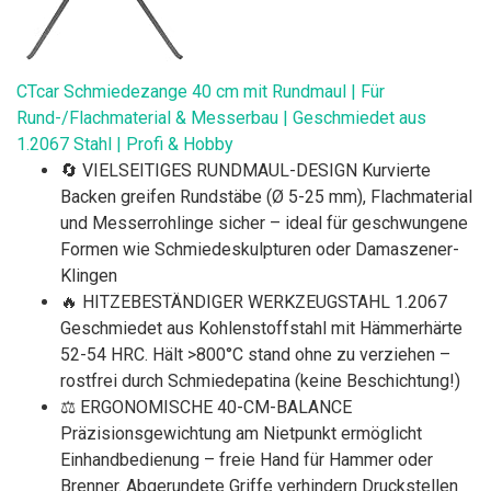
CTcar Schmiedezange 40 cm mit Rundmaul | Für
Rund-/Flachmaterial & Messerbau | Geschmiedet aus
1.2067 Stahl | Profi & Hobby
🔄 VIELSEITIGES RUNDMAUL-DESIGN Kurvierte
Backen greifen Rundstäbe (Ø 5-25 mm), Flachmaterial
und Messerrohlinge sicher – ideal für geschwungene
Formen wie Schmiedeskulpturen oder Damaszener-
Klingen
🔥 HITZEBESTÄNDIGER WERKZEUGSTAHL 1.2067
Geschmiedet aus Kohlenstoffstahl mit Hämmerhärte
52-54 HRC. Hält >800°C stand ohne zu verziehen –
rostfrei durch Schmiedepatina (keine Beschichtung!)
⚖️ ERGONOMISCHE 40-CM-BALANCE
Präzisionsgewichtung am Nietpunkt ermöglicht
Einhandbedienung – freie Hand für Hammer oder
Brenner. Abgerundete Griffe verhindern Druckstellen