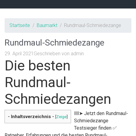
Startseite
Baumarkt
Rundmaul-Schmiedezange
Rundmaul-Schmiedezange
29. April 2021
Geschrieben von
admin
Die besten
Rundmaul-
Schmiedezangen
llll➤ Jetzt den Rundmaul-
- Inhaltsverzeichnis -
[
Zeige
]
Schmiedezange
Testsieger finden ✅
Ratgeber, Erfahrungen und die besten Rundmaul-