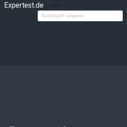
Zum Hauptinhalt springen
Expertest.de