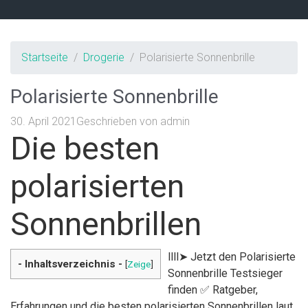
Startseite
Drogerie
Polarisierte Sonnenbrille
Polarisierte Sonnenbrille
30. April 2021
Geschrieben von
admin
Die besten
polarisierten
Sonnenbrillen
llll➤ Jetzt den Polarisierte
- Inhaltsverzeichnis -
[
Zeige
]
Sonnenbrille Testsieger
finden ✅ Ratgeber,
Erfahrungen und die besten polarisierten Sonnenbrillen laut