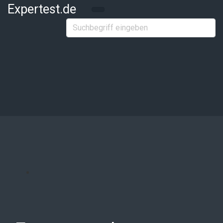
Zum Hauptinhalt springen
Expertest.de