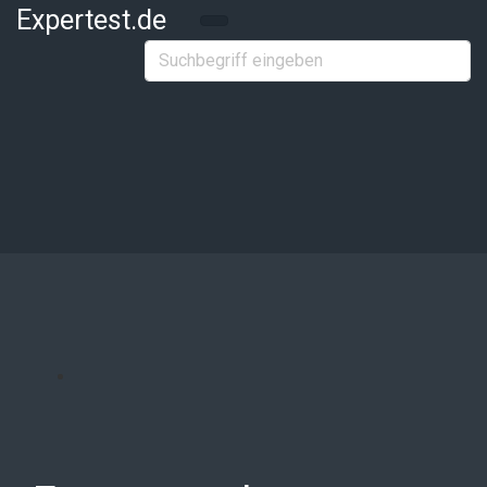
Zum Hauptinhalt springen
Expertest.de