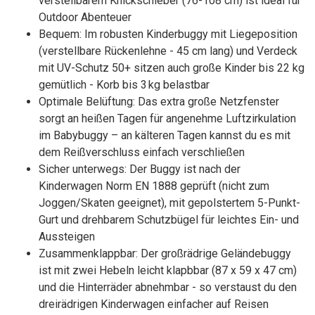
verstellbarem Knickschieber (76-108 cm) ist ideal für
Outdoor Abenteuer
Bequem: Im robusten Kinderbuggy mit Liegeposition
(verstellbare Rückenlehne - 45 cm lang) und Verdeck
mit UV-Schutz 50+ sitzen auch große Kinder bis 22 kg
gemütlich - Korb bis 3 kg belastbar
Optimale Belüftung: Das extra große Netzfenster
sorgt an heißen Tagen für angenehme Luftzirkulation
im Babybuggy – an kälteren Tagen kannst du es mit
dem Reißverschluss einfach verschließen
Sicher unterwegs: Der Buggy ist nach der
Kinderwagen Norm EN 1888 geprüft (nicht zum
Joggen/Skaten geeignet), mit gepolstertem 5-Punkt-
Gurt und drehbarem Schutzbügel für leichtes Ein- und
Aussteigen
Zusammenklappbar: Der großrädrige Geländebuggy
ist mit zwei Hebeln leicht klapbbar (87 x 59 x 47 cm)
und die Hinterräder abnehmbar - so verstaust du den
dreirädrigen Kinderwagen einfacher auf Reisen