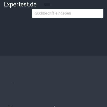
Zum Hauptinhalt springen
Expertest.de