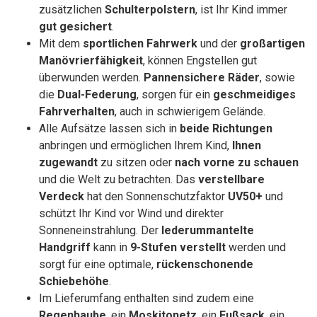
zusätzlichen
Schulterpolstern
, ist Ihr Kind immer
gut gesichert
.
Mit dem
sportlichen Fahrwerk
und der
großartigen
Manövrierfähigkeit
, können Engstellen gut
überwunden werden.
Pannensichere Räder
, sowie
die
Dual-Federung
, sorgen für ein
geschmeidiges
Fahrverhalten
, auch in schwierigem Gelände.
Alle Aufsätze lassen sich in
beide Richtungen
anbringen und ermöglichen Ihrem Kind,
Ihnen
zugewandt
zu sitzen oder
nach vorne zu schauen
und die Welt zu betrachten. Das
verstellbare
Verdeck
hat den Sonnenschutzfaktor
UV50+
und
schützt Ihr Kind vor Wind und direkter
Sonneneinstrahlung. Der
lederummantelte
Handgriff
kann in
9-Stufen verstellt
werden und
sorgt für eine optimale,
rückenschonende
Schiebehöhe
.
Im Lieferumfang enthalten sind zudem eine
Regenhaube
, ein
Moskitonetz
, ein
Fußsack
, ein