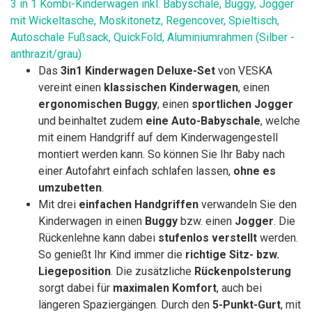
3 in 1 Kombi-Kinderwagen inkl. Babyschale, Buggy, Jogger
mit Wickeltasche, Moskitonetz, Regencover, Spieltisch,
Autoschale Fußsack, QuickFold, Aluminiumrahmen (Silber -
anthrazit/grau)
Das
3in1 Kinderwagen Deluxe-Set
von VESKA
vereint einen
klassischen Kinderwagen
, einen
ergonomischen Buggy
, einen
sportlichen Jogger
und beinhaltet zudem
eine Auto-Babyschale
, welche
mit einem Handgriff auf dem Kinderwagengestell
montiert werden kann. So können Sie Ihr Baby nach
einer Autofahrt einfach schlafen lassen,
ohne es
umzubetten
.
Mit drei
einfachen Handgriffen
verwandeln Sie den
Kinderwagen in einen
Buggy
bzw. einen
Jogger
. Die
Rückenlehne kann dabei
stufenlos verstellt
werden.
So genießt Ihr Kind immer die
richtige Sitz- bzw.
Liegeposition
. Die zusätzliche
Rückenpolsterung
sorgt dabei für
maximalen Komfort
, auch bei
längeren Spaziergängen. Durch den
5-Punkt-Gurt
, mit