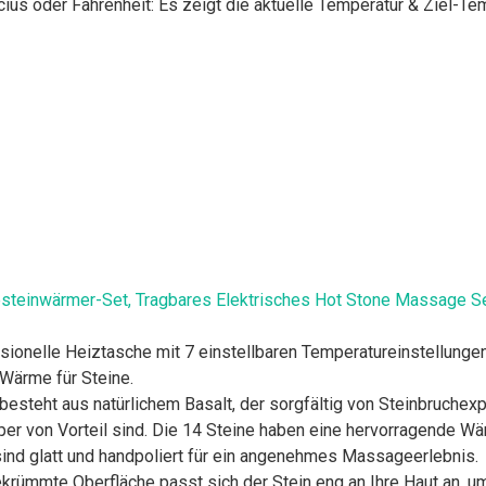
us oder Fahrenheit: Es zeigt die aktuelle Temperatur & Ziel-Tem
steinwärmer-Set, Tragbares Elektrisches Hot Stone Massage Se
ionelle Heiztasche mit 7 einstellbaren Temperatureinstellunge
 Wärme für Steine.
esteht aus natürlichem Basalt, der sorgfältig von Steinbruchex
per von Vorteil sind. Die 14 Steine ​​haben eine hervorragende W
ind glatt und handpoliert für ein angenehmes Massageerlebnis.
ekrümmte Oberfläche passt sich der Stein eng an Ihre Haut an, u