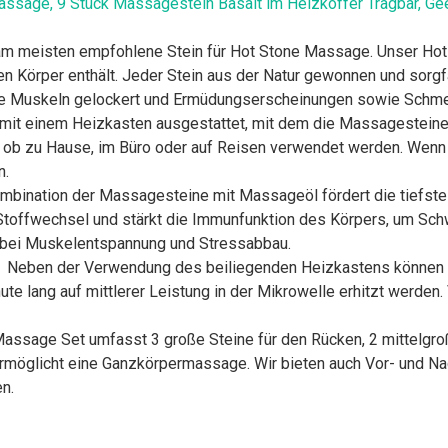
assage, 9 Stück Massagestein Basalt im Heizkoffer Tragbar, Ge
 meisten empfohlene Stein für Hot Stone Massage. Unser Hot 
n Körper enthält. Jeder Stein aus der Natur gewonnen und sorgf
e Muskeln gelockert und Ermüdungserscheinungen sowie Schmer
einem Heizkasten ausgestattet, mit dem die Massagesteine s
all, ob zu Hause, im Büro oder auf Reisen verwendet werden. Wenn
n.
tion der Massagesteine mit Massageöl fördert die tiefste Ma
 Stoffwechsel und stärkt die Immunfunktion des Körpers, um Sc
ch bei Muskelentspannung und Stressabbau.
en der Verwendung des beiliegenden Heizkastens können d
te lang auf mittlerer Leistung in der Mikrowelle erhitzt werden
ge Set umfasst 3 große Steine für den Rücken, 2 mittelgroße
Es ermöglicht eine Ganzkörpermassage. Wir bieten auch Vor- und 
n.