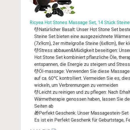
Ricyea Hot Stones Massage Set, 14 Stück Steine
💆Natürlicher Basalt: Unser Hot Stone Set beste
Steine Set bieten eine ausgezeichnete Wärmes
(7x9cm), 2er mittelgroße Steine (6x8cm), 8er k
💆Stress abbauen&Müdigkeit beseitigen: Unse
Hot Stone Set kombiniert pflanzliche Öle, the
entspannen, die Energie zu steigern und Stres
💆Öl-massage: Verwenden Sie diese Massagestei
auf ca. 60℃ kontrolliert. Vermeiden Sie es, die
wickeln, um Verbrennungen zu vermeiden
💆Leicht zu reinigen und zu pflegen: Nach Er
Wärmetherapie genossen haben, lassen Sie den
Seiten ab
🎁Perfekt Geschenk: Unser Massagestein-Set e
Es ist ein Perfekt Geschenk für Geburtstage, F