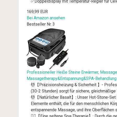
✅Doppeldisplay mit Temperatur-Regler für Celci
169,99 EUR
Bei Amazon ansehen
Bestseller Nr. 3
Professioneller Heiße Steine Erwärmer, Massage
Massagetherapy&Entspannung&SPA-Behandlung
💆【Präzisionsheizung & Sicherheit 】- Profess
(30-2 Stunden) sorgt für sichere, gleichmäßige
💆【Natürlicher Basalt】: Unser Hot-Stone-Set b
Elemente enthält, die für den menschlichen Kör
entspannende Massage, und ihre Oberflächen s
💆‍♂️【Eine seltene Spa-Therapie】: Durch die g