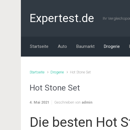
Zum Hauptinhalt springen
Expertest.de
Ihr Vergleichspo
Startseite
Auto
Baumarkt
Drogerie
Startseite
Drogerie
Hot Stone Set
Hot Stone Set
4. Mai 2021
Geschrieben von
admin
Die besten Hot S