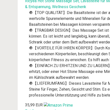
Ricyea Hot Stone Massage Set, Lavasteine für M
& Entspannung, Wellness Geschenk
🔘【TOP QUALITÄT】Die Basaltsteine ist der am
wertvolle Spurenelemente und Mineralien für de
Basaltsteinen bei Massagen können verspannt
🔘【TRAGBAR DESIGN】Das Massage Set ist mit 
können. Es ist leicht und langlebig, kann über
Schrank oder unter dem Bett aufbewahrt werde
🔘【VORTEILE FÜR IHREN KÖRPER】Durch Kombina
verschiedenen Körperteilen, beschleunigt den
körperlichen Fitness zu erreichen. Es hilft au
🔘【EINFACH ZU ERHITZEN UND ZU LAGERN】Neb
erhitzt, oder einer Hot Stone Massage eine Minu
im Kühlschrank aufbewahrt werden.
🔘【LIEFERUMFANG】Dieses Lavasteine für Massa
Steine für Finger, Zehen, Gesicht und Stirn. 
professionelle Unterstützung und Hilfe zu biete
35,99 EUR