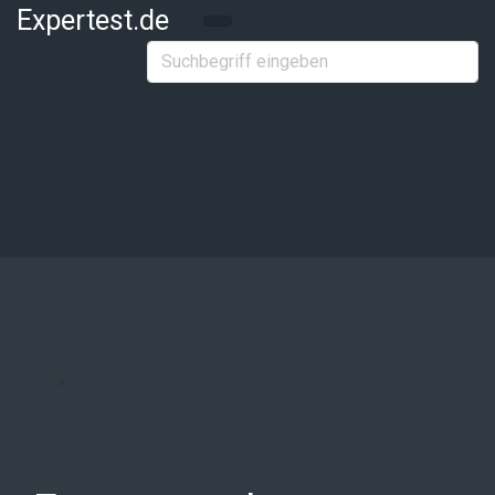
Zum Hauptinhalt springen
Expertest.de