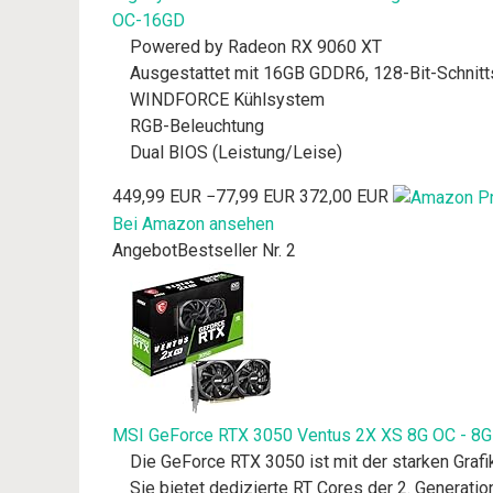
OC-16GD
Powered by Radeon RX 9060 XT
Ausgestattet mit 16GB GDDR6, 128-Bit-Schnitt
WINDFORCE Kühlsystem
RGB-Beleuchtung
Dual BIOS (Leistung/Leise)
449,99 EUR
−77,99 EUR
372,00 EUR
Bei Amazon ansehen
Angebot
Bestseller Nr. 2
MSI GeForce RTX 3050 Ventus 2X XS 8G OC - 8GB
Die GeForce RTX 3050 ist mit der starken Graf
Sie bietet dedizierte RT Cores der 2. Generati