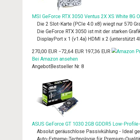
MSI GeForce RTX 3050 Ventus 2X XS White 8G OC
Die 2 Slot-Karte (PCIe 4.0 x8) wiegt nur 570
Die GeForce RTX 3050 ist mit der starken Graf
DisplayPort x 1 (v1.4a) HDMI x 2 (unterstützt
270,00 EUR
−72,64 EUR
197,36 EUR
Bei Amazon ansehen
Angebot
Bestseller Nr. 8
ASUS GeForce GT 1030 2GB GDDR5 Low-Profile-Gra
Absolut geräuschlose Passivkühlung - Ideal g
Auto-Extreme-Technologie für Premium-Qualitä