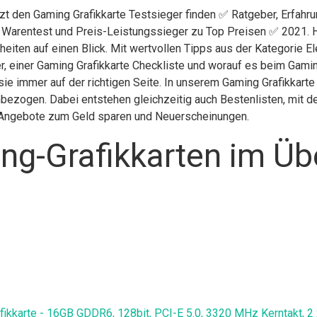
tzt den Gaming Grafikkarte Testsieger finden ✅ Ratgeber, Erfahr
g Warentest und Preis-Leistungssieger zu Top Preisen ✅ 2021. H
eiten auf einen Blick. Mit wertvollen Tipps aus der Kategorie E
, einer Gaming Grafikkarte Checkliste und worauf es beim Gaming
ie immer auf der richtigen Seite. In unserem Gaming Grafikkarte
bezogen. Dabei entstehen gleichzeitig auch Bestenlisten, mit d
h, Angebote zum Geld sparen und Neuerscheinungen.
g-Grafikkarten im Üb
ikkarte - 16GB GDDR6, 128bit, PCI-E 5.0, 3320 MHz Kerntakt, 