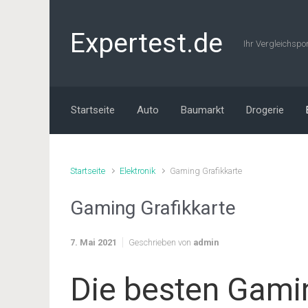
Zum Hauptinhalt springen
Expertest.de
Ihr Vergleichspo
Startseite
Auto
Baumarkt
Drogerie
Startseite
Elektronik
Gaming Grafikkarte
Gaming Grafikkarte
7. Mai 2021
Geschrieben von
admin
Die besten Gamin