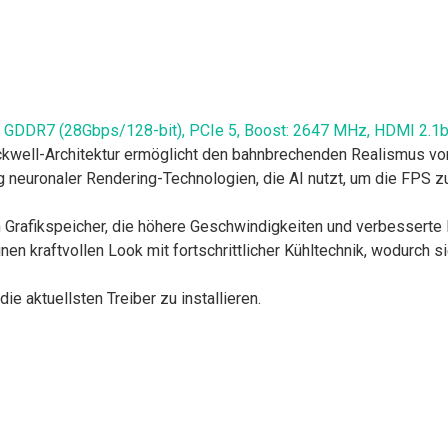
GDDR7 (28Gbps/128-bit), PCIe 5, Boost: 2647 MHz, HDMI 2.1b,
ckwell-Architektur ermöglicht den bahnbrechenden Realismus von
 neuronaler Rendering-Technologien, die AI nutzt, um die FPS zu
Grafikspeicher, die höhere Geschwindigkeiten und verbesserte E
n kraftvollen Look mit fortschrittlicher Kühltechnik, wodurch s
e aktuellsten Treiber zu installieren.