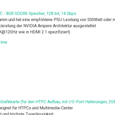
 - 8GB GDDR6 Speicher, 128-bit, 14 Gbps
 Gramm und hat eine empfohlene PSU-Leistung von 500Watt oder 
ikleistung der NVIDIA Ampere Architektur ausgestattet
 4K@120Hz wie in HDMI 2.1 spezifiziert)
fikkarte (für den HTPC-Aufbau, mit I/O-Port-Halterungen, 2GB
eeignet für HTPCs und Multimedia-Center
t und höchste Zuverlässigkeit