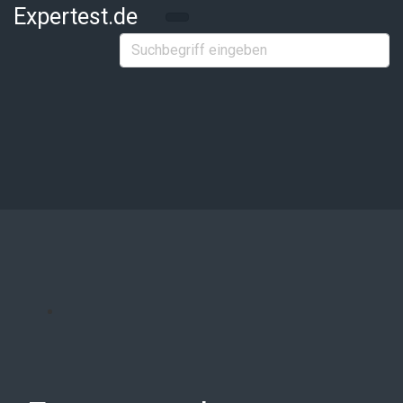
Zum Hauptinhalt springen
Expertest.de