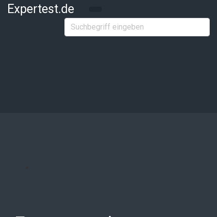
Zum Hauptinhalt springen
Expertest.de