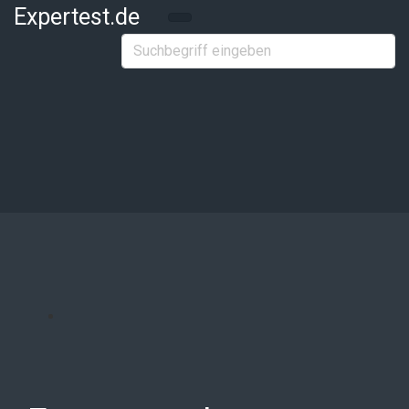
Zum Hauptinhalt springen
Expertest.de