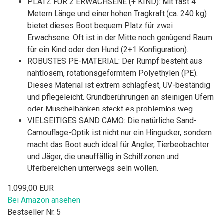
PLATZ FÜR 2 ERWACHSENE (+ KIND): Mit fast 4
Metern Länge und einer hohen Tragkraft (ca. 240 kg)
bietet dieses Boot bequem Platz für zwei
Erwachsene. Oft ist in der Mitte noch genügend Raum
für ein Kind oder den Hund (2+1 Konfiguration).
ROBUSTES PE-MATERIAL: Der Rumpf besteht aus
nahtlosem, rotationsgeformtem Polyethylen (PE).
Dieses Material ist extrem schlagfest, UV-beständig
und pflegeleicht. Grundberührungen an steinigen Ufern
oder Muschelbänken steckt es problemlos weg.
VIELSEITIGES SAND CAMO: Die natürliche Sand-
Camouflage-Optik ist nicht nur ein Hingucker, sondern
macht das Boot auch ideal für Angler, Tierbeobachter
und Jäger, die unauffällig in Schilfzonen und
Uferbereichen unterwegs sein wollen.
1.099,00 EUR
Bei Amazon ansehen
Bestseller Nr. 5